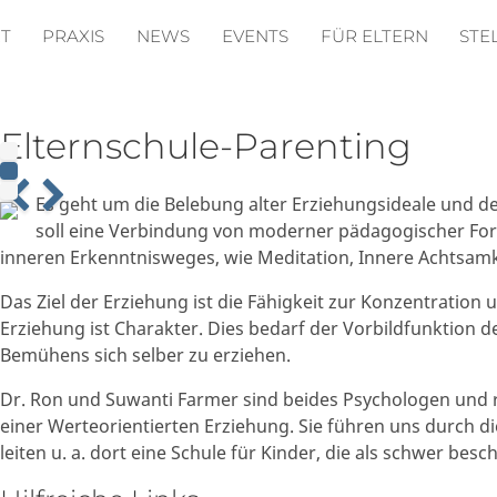
T
PRAXIS
NEWS
EVENTS
FÜR ELTERN
STE
Elternschule-Parenting
Es geht um die Belebung alter Erziehungsideale und d
soll eine Verbindung von moderner pädagogischer Fo
inneren Erkenntnisweges, wie Meditation, Innere Achtsamk
Das Ziel der Erziehung ist die Fähigkeit zur Konzentratio
Erziehung ist Charakter. Dies bedarf der Vorbildfunktion 
Bemühens sich selber zu erziehen.
Dr. Ron und Suwanti Farmer sind beides Psychologen und 
einer Werteorientierten Erziehung. Sie führen uns durch 
leiten u. a. dort eine Schule für Kinder, die als schwer besc